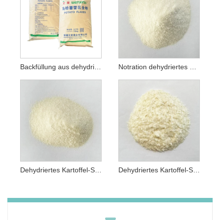
Backfüllung aus dehydriertem Kartoffel-Schneeflockenmehl
Notration dehydriertes Kartoffel-Schneeflockenmehl
Dehydriertes Kartoffel-Schneeflockenmehl für militärische Zwecke
Dehydriertes Kartoffel-Schneeflockenmehl für Outdoor- und Reisenahrung