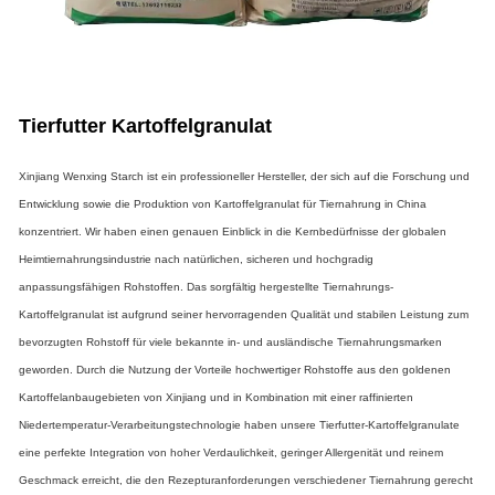
Tierfutter Kartoffelgranulat
Xinjiang Wenxing Starch ist ein professioneller Hersteller, der sich auf die Forschung und
Entwicklung sowie die Produktion von Kartoffelgranulat für Tiernahrung in China
konzentriert. Wir haben einen genauen Einblick in die Kernbedürfnisse der globalen
Heimtiernahrungsindustrie nach natürlichen, sicheren und hochgradig
anpassungsfähigen Rohstoffen. Das sorgfältig hergestellte Tiernahrungs-
Kartoffelgranulat ist aufgrund seiner hervorragenden Qualität und stabilen Leistung zum
bevorzugten Rohstoff für viele bekannte in- und ausländische Tiernahrungsmarken
geworden. Durch die Nutzung der Vorteile hochwertiger Rohstoffe aus den goldenen
Kartoffelanbaugebieten von Xinjiang und in Kombination mit einer raffinierten
Niedertemperatur-Verarbeitungstechnologie haben unsere Tierfutter-Kartoffelgranulate
eine perfekte Integration von hoher Verdaulichkeit, geringer Allergenität und reinem
Geschmack erreicht, die den Rezepturanforderungen verschiedener Tiernahrung gerecht